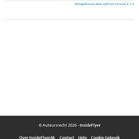
Aangedreven door wpForo version 3.1.2
© Auteursrecht 2026 -
InsideFlyer
Over InsideFlyer.NL
Contact
Help
Cookie Gebruik