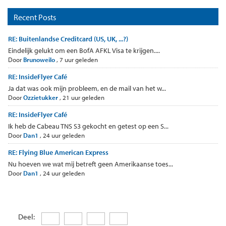
Recent Posts
RE: Buitenlandse Creditcard (US, UK, ...?)
Eindelijk gelukt om een BofA AFKL Visa te krijgen....
Door
Brunoweilo
,
7 uur geleden
RE: InsideFlyer Café
Ja dat was ook mijn probleem, en de mail van het w...
Door
Ozzietukker
,
21 uur geleden
RE: InsideFlyer Café
Ik heb de Cabeau TNS S3 gekocht en getest op een S...
Door
Dan1
,
24 uur geleden
RE: Flying Blue American Express
Nu hoeven we wat mij betreft geen Amerikaanse toes...
Door
Dan1
,
24 uur geleden
Deel: