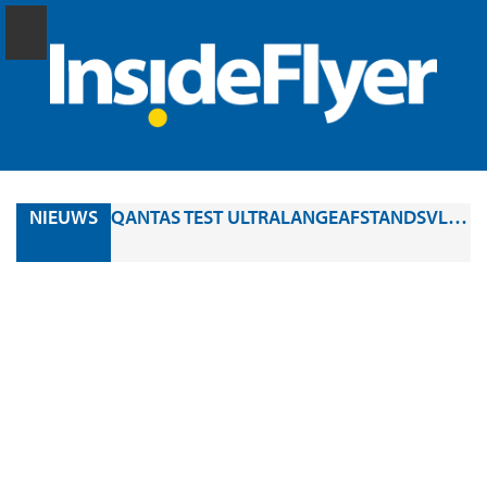
NIEUWS
QANTAS TEST ULTRALANGEAFSTANDSVLIEGTUIG: IN RUIM 22 UUR NON-STOP VAN LONDEN NAAR SYDNEY