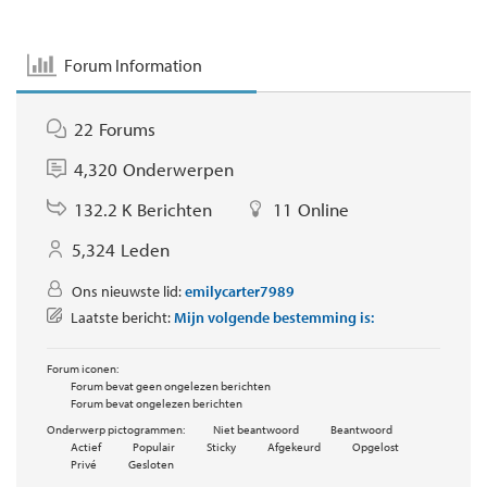
Forum Information
22
Forums
4,320
Onderwerpen
132.2 K
Berichten
11
Online
5,324
Leden
Ons nieuwste lid:
emilycarter7989
Laatste bericht:
Mijn volgende bestemming is:
Forum iconen:
Forum bevat geen ongelezen berichten
Forum bevat ongelezen berichten
Onderwerp pictogrammen:
Niet beantwoord
Beantwoord
Actief
Populair
Sticky
Afgekeurd
Opgelost
Privé
Gesloten