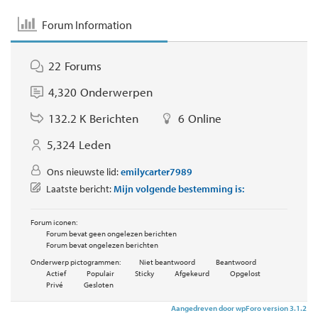
Forum Information
22
Forums
4,320
Onderwerpen
132.2 K
Berichten
6
Online
5,324
Leden
Ons nieuwste lid:
emilycarter7989
Laatste bericht:
Mijn volgende bestemming is:
Forum iconen:
Forum bevat geen ongelezen berichten
Forum bevat ongelezen berichten
Onderwerp pictogrammen:
Niet beantwoord
Beantwoord
Actief
Populair
Sticky
Afgekeurd
Opgelost
Privé
Gesloten
Aangedreven door wpForo version 3.1.2