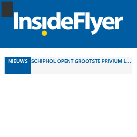
NIEUWS
SCHIPHOL OPENT GROOTSTE PRIVIUM LOUNGE OOIT: CLUBLOUNGE SOUTH VANAF 6 AUGUSTUS 2026 TOEGANKELIJK