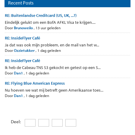
Recent Posts
RE: Buitenlandse Creditcard (US, UK, ...?)
Eindelijk gelukt om een BofA AFKL Visa te krijgen....
Door
Brunoweilo
,
13 uur geleden
RE: InsideFlyer Café
Ja dat was ook mijn probleem, en de mail van het w...
Door
Ozzietukker
,
1 dag geleden
RE: InsideFlyer Café
Ik heb de Cabeau TNS S3 gekocht en getest op een S...
Door
Dan1
,
1 dag geleden
RE: Flying Blue American Express
Nu hoeven we wat mij betreft geen Amerikaanse toes...
Door
Dan1
,
1 dag geleden
Deel: