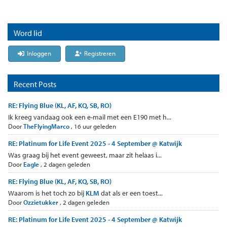
Word lid
Inloggen
Registreren
Recent Posts
RE: Flying Blue (KL, AF, KQ, SB, RO)
Ik kreeg vandaag ook een e-mail met een E190 met h...
Door
TheFlyingMarco
,
16 uur geleden
RE: Platinum for Life Event 2025 - 4 September @ Katwijk
Was graag bij het event geweest, maar zit helaas i...
Door
Eagle
,
2 dagen geleden
RE: Flying Blue (KL, AF, KQ, SB, RO)
Waarom is het toch zo bij
KLM
dat als er een toest...
Door
Ozzietukker
,
2 dagen geleden
RE: Platinum for Life Event 2025 - 4 September @ Katwijk