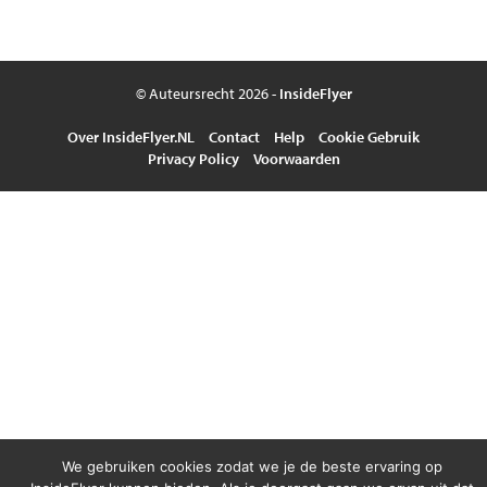
© Auteursrecht 2026 -
InsideFlyer
Over InsideFlyer.NL
Contact
Help
Cookie Gebruik
Privacy Policy
Voorwaarden
We gebruiken cookies zodat we je de beste ervaring op