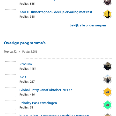
Replies: 555
AMEX Dinnertegoed - deel je ervaring met rest...
Replies: 388
bekijk alle onderwerpen
Overige programma's
Topics: 52 / Posts: 3,286
Privium
Replies: 1454
Avis
Replies: 267
Global Entry vanaf oktober 2017?
Replies: 416
Priority Pass ervaringen
Replies: 51
bunq Points - Omzetten naar airline partners