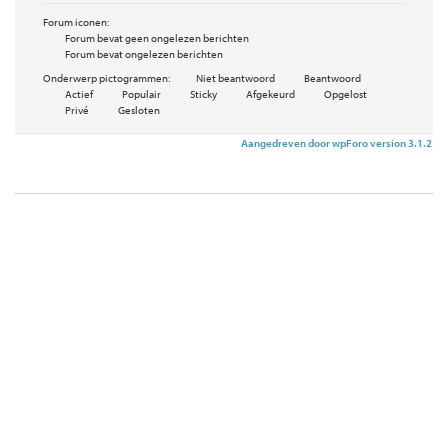
Forum iconen:
Forum bevat geen ongelezen berichten
Forum bevat ongelezen berichten
Onderwerp pictogrammen:
Niet beantwoord
Beantwoord
Actief
Populair
Sticky
Afgekeurd
Opgelost
Privé
Gesloten
Aangedreven door wpForo version 3.1.2