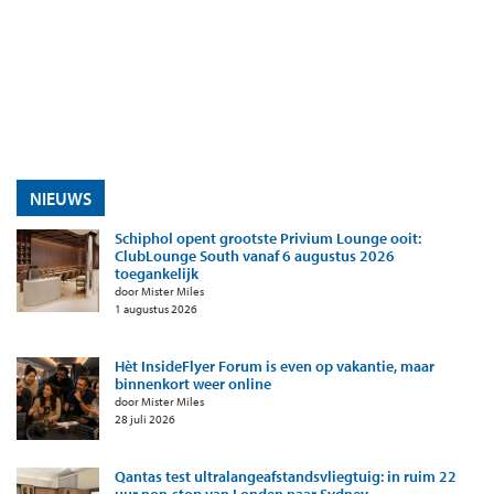
NIEUWS
Schiphol opent grootste Privium Lounge ooit:
ClubLounge South vanaf 6 augustus 2026
toegankelijk
door Mister Miles
1 augustus 2026
Hèt InsideFlyer Forum is even op vakantie, maar
binnenkort weer online
door Mister Miles
28 juli 2026
Qantas test ultralangeafstandsvliegtuig: in ruim 22
uur non-stop van Londen naar Sydney