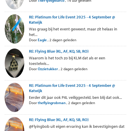
Door
TheFlyingMarco
,
14 uur geleden
RE: Platinum for Life Event 2025 - 4 September @
Katwijk
Was graag bij het event geweest, maar zit helaas in
het...
Door
Eagle
,
2 dagen geleden
RE: Flying Blue (KL, AF, KQ, SB, RO)
Waarom is het toch zo bij KLM dat als er een
toestelwis...
Door
Ozzietukker
,
2 dagen geleden
RE: Platinum for Life Event 2025 - 4 September @
Katwijk
Eerder dit jaar ook P4L veiliggesteld, ben blij dat ook...
Door
theflyingrobman
,
2 dagen geleden
RE: Flying Blue (KL, AF, KQ, SB, RO)
@Flyingbob uit eigen ervaring kan ik bevestigingen dat