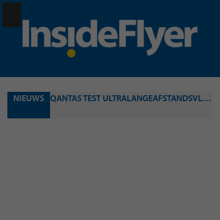
NIEUWS
QANTAS TEST ULTRALANGEAFSTANDSVLIEGTUIG: IN RUIM 22 UUR NON-STOP VAN LONDEN NAAR SYDNEY