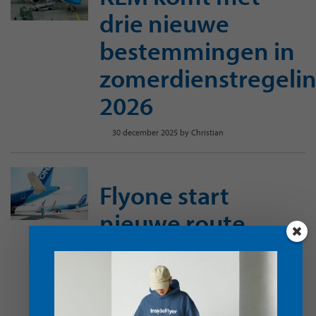
drie nieuwe
bestemmingen in
zomerdienstregeli
2026
30 december 2025
by
Christian
Flyone start
nieuwe route
tussen
Amsterdam en
Yerevan