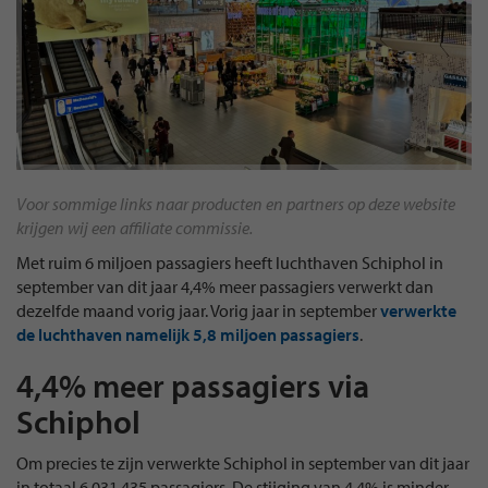
Voor sommige links naar producten en partners op deze website
krijgen wij een affiliate commissie.
Met ruim 6 miljoen passagiers heeft luchthaven Schiphol in
september van dit jaar 4,4% meer passagiers verwerkt dan
dezelfde maand vorig jaar. Vorig jaar in september
verwerkte
de luchthaven namelijk 5,8 miljoen passagiers
.
4,4% meer passagiers via
Schiphol
Om precies te zijn verwerkte Schiphol in september van dit jaar
in totaal 6.031.435 passagiers. De stijging van 4,4% is minder