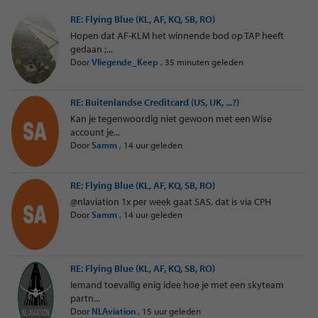
RE: Flying Blue (KL, AF, KQ, SB, RO)
Hopen dat AF-KLM het winnende bod op TAP heeft
gedaan ;...
Door
Vliegende_Keep
,
35 minuten geleden
RE: Buitenlandse Creditcard (US, UK, ...?)
Kan je tegenwoordig niet gewoon met een Wise
account je...
Door
Samm
,
14 uur geleden
RE: Flying Blue (KL, AF, KQ, SB, RO)
@nlaviation 1x per week gaat SAS, dat is via CPH
Door
Samm
,
14 uur geleden
RE: Flying Blue (KL, AF, KQ, SB, RO)
Iemand toevallig enig idee hoe je met een skyteam
partn...
Door
NLAviation
,
15 uur geleden