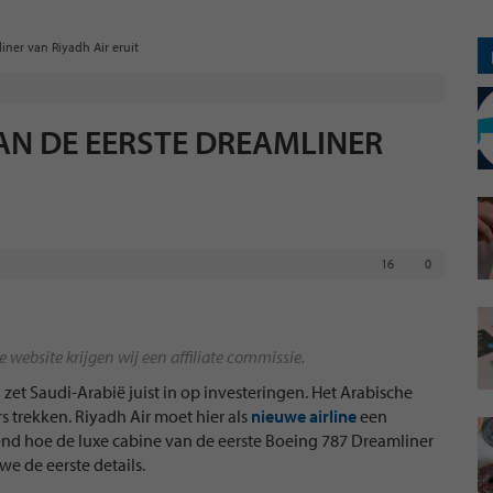
iner van Riyadh Air eruit
VAN DE EERSTE DREAMLINER
16
0
website krijgen wij een affiliate commissie.
et Saudi-Arabië juist in op investeringen. Het Arabische
rs trekken. Riyadh Air moet hier als
nieuwe airline
een
kend hoe de luxe cabine van de eerste Boeing 787 Dreamliner
 we de eerste details.