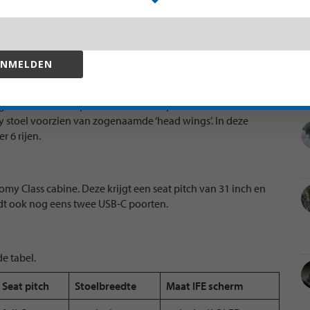
NMELDEN
5.6 inch IFE scherm en een seat pitch van 38 inch. Verder
 over vier USB-C poorten voor het opladen van mobiele
y stoel voorzien van zogenaamde ‘head wings’. In deze
r 6 rijen.
nomy Class cabine. Deze krijgt een seat pitch van 31 inch en
edt ook nog eens twee USB-C poorten.
e tabel.
Seat pitch
Stoelbreedte
Maat IFE scherm