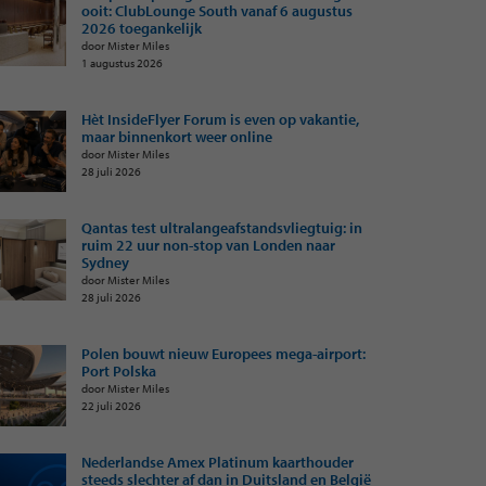
ooit: ClubLounge South vanaf 6 augustus
2026 toegankelijk
door Mister Miles
1 augustus 2026
Hèt InsideFlyer Forum is even op vakantie,
maar binnenkort weer online
door Mister Miles
28 juli 2026
Qantas test ultralangeafstandsvliegtuig: in
ruim 22 uur non-stop van Londen naar
Sydney
door Mister Miles
28 juli 2026
Polen bouwt nieuw Europees mega-airport:
Port Polska
door Mister Miles
22 juli 2026
Nederlandse Amex Platinum kaarthouder
steeds slechter af dan in Duitsland en België