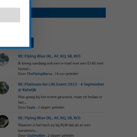
Join Us!
RECENT POSTS
RE: Flying Blue (KL, AF, KQ, SB, RO)
Ik kreeg vandaag ook een e-mail met een E190 met
hetzel...
Door
TheFlyingMarco
,
14 uur geleden
RE: Platinum for Life Event 2025 - 4 September
@ Katwijk
Was graag bij het event geweest, maar zit helaas in
het...
Door
Eagle
,
2 dagen geleden
RE: Flying Blue (KL, AF, KQ, SB, RO)
Waarom is het toch zo bij KLM dat als er een
toestelwis...
Door
Ozzietukker
,
2 dagen geleden