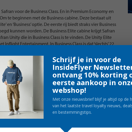
van Safran voor de Business Class. En in Premium Economy en
 Om te beginnen met de Business cabine. Deze bestaat uit
ite’ en ‘Business’ optie. De eerste rij biedt straks vier Business
egd kunnen worden. De Business Elite cabine krijgt Safran
afran Unity die in Business Class is te vinden. De Unity Elite
Inflight Entertainment. In Business Class is dat ‘slechts’ 22
 Business Class zijn er straks 24 stoelen, verdeeld over zes
Schrijf je in voor de
InsideFlyer Newslette
ontvang 10% korting o
eerste aankoop in onz
webshop!
Met onze nieuwsbrief blijf je altijd op de
van het laatste travel loyalty nieuws, deal
en bestemmingstips.