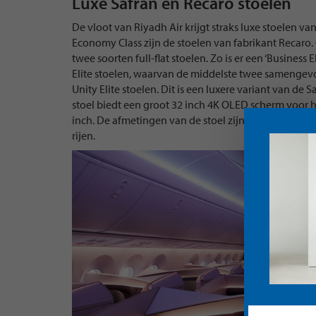
Luxe Safran en Recaro stoelen
De vloot van Riyadh Air krijgt straks luxe stoelen 
Economy Class zijn de stoelen van fabrikant Recaro.
twee soorten full-flat stoelen. Zo is er een ‘Business El
Elite stoelen, waarvan de middelste twee samengevo
Unity Elite stoelen. Dit is een luxere variant van de S
stoel biedt een groot 32 inch 4K OLED scherm voor het 
inch. De afmetingen van de stoel zijn verder gelijk. In
rijen.