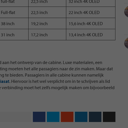
full-flat
22,5 inch
32 inch 4K OLED
Full-flat
22,5 inch
22 inch 4K OLED
38 inch
19,2 inch
15,6 inch 4K OLED
31 inch
17,2 inch
13,4 inch 4K OLED
d aan het ontwerp van de cabine. Luxe materialen, een
ting moeten het alle passagiers naar de zin maken. Maar dat
ng te bieden. Passagiers in alle cabine kunnen namelijk
iasat
. Hiervoor is het wel verplicht om in te schrijven als lid
e verbinding moet het zelfs mogelijk maken om bijvoorbeeld