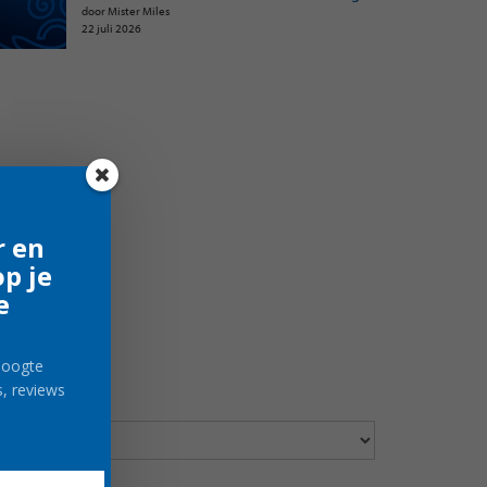
door Mister Miles
22 juli 2026
r en
p je
e
 hoogte
s, reviews
FORUMS