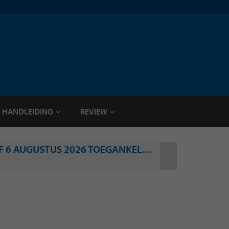
HANDLEIDING
REVIEW
SCHIPHOL OPENT GROOTSTE PRIVIUM LOUNGE OOIT: CLUBLOUNGE SOUTH VANAF 6 AUGUSTUS 2026 TOEGANKELIJK