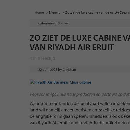
Home
Nieuws
Zo ziet de luxe cabine van de eerste Dreaml
Categorieën
Nieuws
ZO ZIET DE LUXE CABINE 
VAN RIYADH AIR ERUIT
4
min leestijd
22 april 2025
by
Christian
Voor sommige links naar producten en partners op deze 
Waar sommige landen de luchtvaart willen inperken z
land wil namelijk meer toeristen en zakelijke reizige
belangrijke rol in gaan spelen. Inmiddels is ook be
van Riyadh Air eruit komt te zien. In dit artikel delen