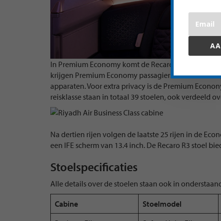
AA
In Premium Economy komt de Recaro PL3530 met een 1
krijgen Premium Economy passagiers de beschikking
apparaten. Voor extra privacy is de Premium Econon
reisklasse staan in totaal 39 stoelen, ook verdeeld ove
Na dertien rijen volgen de laatste 25 rijen in de Eco
een IFE scherm van 13.4 inch. De Recaro R3 stoel bi
Stoelspecificaties
Alle details over de stoelen staan ook in onderstaand
Cabine
Stoelmodel