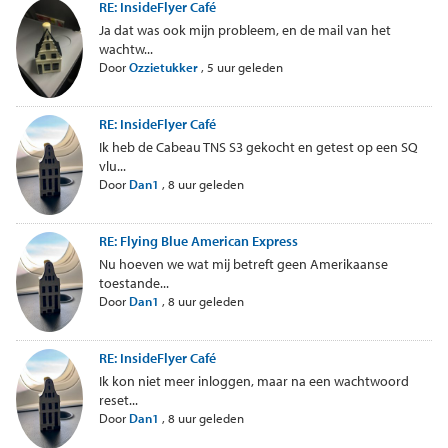
RE: InsideFlyer Café
Ja dat was ook mijn probleem, en de mail van het
wachtw...
Door
Ozzietukker
,
5 uur geleden
RE: InsideFlyer Café
Ik heb de Cabeau TNS S3 gekocht en getest op een SQ
vlu...
Door
Dan1
,
8 uur geleden
RE: Flying Blue American Express
Nu hoeven we wat mij betreft geen Amerikaanse
toestande...
Door
Dan1
,
8 uur geleden
RE: InsideFlyer Café
Ik kon niet meer inloggen, maar na een wachtwoord
reset...
Door
Dan1
,
8 uur geleden