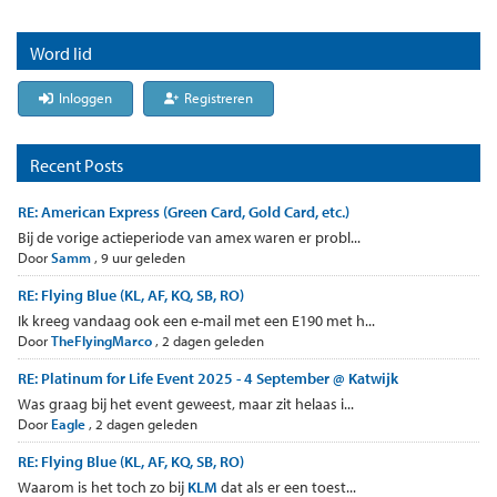
Word lid
Inloggen
Registreren
Recent Posts
RE: American Express (Green Card, Gold Card, etc.)
Bij de vorige actieperiode van amex waren er probl...
Door
Samm
,
9 uur geleden
RE: Flying Blue (KL, AF, KQ, SB, RO)
Ik kreeg vandaag ook een e-mail met een E190 met h...
Door
TheFlyingMarco
,
2 dagen geleden
RE: Platinum for Life Event 2025 - 4 September @ Katwijk
Was graag bij het event geweest, maar zit helaas i...
Door
Eagle
,
2 dagen geleden
RE: Flying Blue (KL, AF, KQ, SB, RO)
Waarom is het toch zo bij
KLM
dat als er een toest...