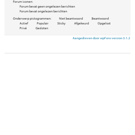
Forum iconen:
Forum bevat geen ongelezen berichten
Forum bevat ongelezen berichten
Onderwerp pictogrammen:
Niet beantwoord
Beantwoord
Actief
Populair
Sticky
Afgekeurd
Opgelost
Privé
Gesloten
Aangedreven door wpForo version 3.1.2