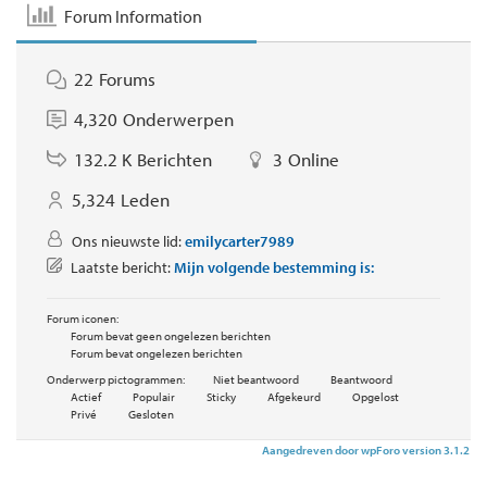
Forum Information
22
Forums
4,320
Onderwerpen
132.2 K
Berichten
3
Online
5,324
Leden
Ons nieuwste lid:
emilycarter7989
Laatste bericht:
Mijn volgende bestemming is:
Forum iconen:
Forum bevat geen ongelezen berichten
Forum bevat ongelezen berichten
Onderwerp pictogrammen:
Niet beantwoord
Beantwoord
Actief
Populair
Sticky
Afgekeurd
Opgelost
Privé
Gesloten
Aangedreven door wpForo version 3.1.2