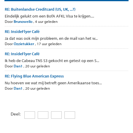
RE: Buitenlandse Creditcard (US, UK, ...?)
Eindelijk gelukt om een BofA AFKL Visa te krijgen....
Door
Brunoweilo
,
4 uur geleden
RE: InsideFlyer Café
Ja dat was ook mijn probleem, en de mail van het w...
Door
Ozzietukker
,
17 uur geleden
RE: InsideFlyer Café
Ik heb de Cabeau TNS S3 gekocht en getest op een S...
Door
Dan1
,
20 uur geleden
RE: Flying Blue American Express
Nu hoeven we wat mij betreft geen Amerikaanse toes...
Door
Dan1
,
20 uur geleden
Deel: