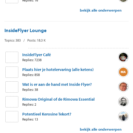
Replies: 16
bekijk alle onderwerpen
InsideFlyer Lounge
Topics: 383 / Posts: 18.3 K
InsideFlyer Café
Replies: 7238
Plaats hier je hotelervaring (alle ketens)
Replies: 858
Wat is er aan de hand met Inside Flyer?
Replies: 38
Rimowa Original of de Rimowa Essential
Replies: 2
Potentieel Kerosine Tekort?
Replies: 13
bekijk alle onderwerpen