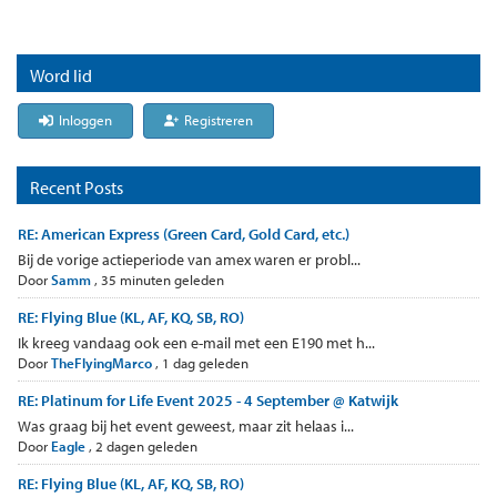
Word lid
Inloggen
Registreren
Recent Posts
RE: American Express (Green Card, Gold Card, etc.)
Bij de vorige actieperiode van amex waren er probl...
Door
Samm
,
35 minuten geleden
RE: Flying Blue (KL, AF, KQ, SB, RO)
Ik kreeg vandaag ook een e-mail met een E190 met h...
Door
TheFlyingMarco
,
1 dag geleden
RE: Platinum for Life Event 2025 - 4 September @ Katwijk
Was graag bij het event geweest, maar zit helaas i...
Door
Eagle
,
2 dagen geleden
RE: Flying Blue (KL, AF, KQ, SB, RO)